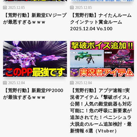
2025.12.05
2025.12.05
【荒野行動】新殿堂EVジープ
【荒野行動】ナイたんルーム
が最悪すぎるｗｗｗ
クインテット賞金ルーム
2025.12.04 Vo.100
2025.12.04
2025.12.04
【荒野行動】新殿堂PP2000
【荒野行動】アプデ速報‼実
が最強すぎるｗｗｗ
況者アイテム『撃破ボイス』
公開！人気の殿堂銃器も対応
可能に！危の呼吸に新要素が
追加されてた！ペニンシュラ
大脱走のルーム追加検討・最
新情報 6選（Vtuber）