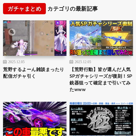
ガチャまとめ
カテゴリの最新記事
2025.12.05
2025.12.05
荒野するよーん雑談まったり
【荒野行動】皆が選んだ人気
配信ガチャ引く
SPガチャシリーズが復刻！SP
銃器狙って確定まで引いてみ
たwww