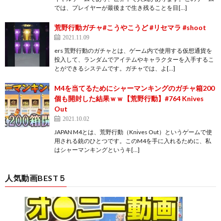
では、プレイヤーが最後まで生き残ることを目[…]
荒野行動ガチャ#こうやこうど #リセマラ #shoot
2021.11.09
ers 荒野行動のガチャとは、ゲーム内で使用する仮想通貨を
投入して、ランダムでアイテムやキャラクターを入手するこ
とができるシステムです。ガチャでは、よ[…]
M4を当てるためにシャーマンキングのガチャ箱200
個も開封した結果ｗｗ【荒野行動】#764 Knives
Out
2021.10.02
JAPAN M4とは、荒野行動（Knives Out）というゲームで使
用される銃のひとつです。このM4を手に入れるために、私
はシャーマンキングというキ[…]
人気動画BEST５