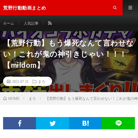
荒野行動動画まとめ
ホーム
人気記事
【荒野行動】もう爆死なんて言わせな
い！これが鬼の神引きじゃい！！！
【mildom】
2021.07.31
まろ
まろ
【荒野行動】もう爆死なんて言わせない！これが鬼の神引
HOME