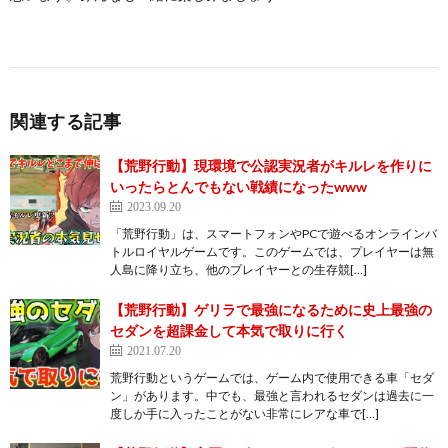
関連する記事
【荒野行動】現環境で公認実況者がキルレを作りに
いったらとんでもない戦績になったwww
2023.09.20
「荒野行動」は、スマートフォンやPCで遊べるオンラインバ
トルロイヤルゲームです。このゲームでは、プレイヤーは無
人島に降り立ち、他のプレイヤーとの生存競[…]
【荒野行動】ゲリラで最強になるために史上最強の
セダンを超課金して本気で取りに行く
2021.07.20
荒野行動というゲームでは、ゲーム内で使用できる車「セダ
ン」があります。中でも、最強と言われるセダンは過去に一
度しか手に入ったことがない非常にレアな車で[…]