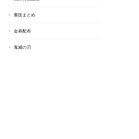
裏技まとめ
金券配布
鬼滅の刃