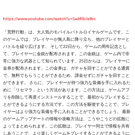
https://www.youtube.com/watch?v=5ad4IbJe8rc
「荒野行動」は、大人気のモバイルバトルロイヤルゲームです。こ
のゲームでは、プレイヤーが無人島に降り立ち、他のプレイヤーと
バトルを繰り広げます。 そして22日から、ゲームの周年記念とし
て、プレイヤーに金銃が配布されます。この金銃は、ゲーム内で非
常に強力な武器として知られています。25日からは、プレイヤーに
金券が配布されます。この金券は、ガチャを回すことができる通貨
で、無料でもらうことができるため、課金せずにガチャを回すこと
ができます。 さらに、プレイヤーが持つ強力な装備を手に入れるた
めに「リセマラ」という方法があります。この方法は、ゲームアプ
リを削除して再度インストールすることで、最初からプレイするこ
とができるようにする方法です。この方法を駆使することで、プレ
イヤーはより強力な装備を手に入れることができるでしょう。 最新
のゲームアップデートの情報や攻略方法は、こうやこうどの拡散に
よってまとめられます。この拡散は、プレイヤー同士で情報を共有
しあうことで、より楽しくゲームをプレイすることができるように