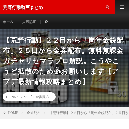
荒野行動動画まとめ
ホーム
人気記事
【荒野行動】２２日から「周年金銃配
布」２５日から金券配布。無料無課金
ガチャリセマラプロ解説。こうやこ
うど拡散のため👍お願いします【ア
プデ最新情報攻略まとめ】
2023.12.22
金券配布
金券配布
【荒野行動】２２日から「周年金銃配布」２５日か
HOME