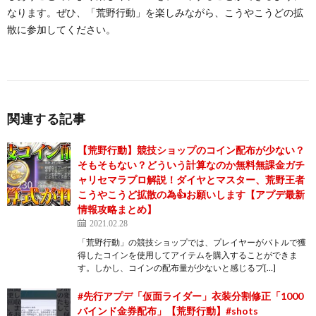
なります。ぜひ、「荒野行動」を楽しみながら、こうやこうどの拡
散に参加してください。
関連する記事
【荒野行動】競技ショップのコイン配布が少ない？
そもそもない？どういう計算なのか無料無課金ガチ
ャリセマラプロ解説！ダイヤとマスター、荒野王者
こうやこうど拡散の為👍お願いします【アプデ最新
情報攻略まとめ】
2021.02.28
「荒野行動」の競技ショップでは、プレイヤーがバトルで獲
得したコインを使用してアイテムを購入することができま
す。しかし、コインの配布量が少ないと感じるプ[…]
#先行アプデ「仮面ライダー」衣装分割修正「1000
バインド金券配布」【荒野行動】#shots