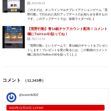
2024.09.24
このタグは、オンラインマルチプレイアクションゲーム「荒
野行動」で行われた先行アップデートのお知らせを表すもの
です。このアップデートでは、仮面ライダーの[…]
【荒野行動】青16銃チケアカウント配布！コメント
欄にTwitterID貼ってね！
2021.11.14
『荒野行動』というゲームで、青16銃のチケットをプレゼン
トします！プレゼントを受け取るには、この動画のコメント
欄に自分のTwitterのIDを貼ってく[…]
コメント
（12,343件）
@scorerk002
2023年12月22日 1:29 AM