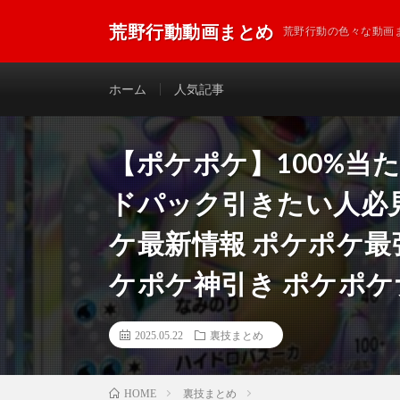
荒野行動動画まとめ
荒野行動の色々な動画
ホーム
人気記事
【ポケポケ】100%当
ドパック引きたい人必
ケ最新情報 ポケポケ最
ケポケ神引き ポケポケ
2025.05.22
裏技まとめ
裏技まとめ
HOME