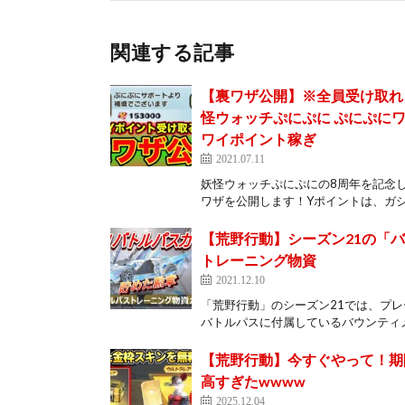
関連する記事
【裏ワザ公開】※全員受け取れま
怪ウォッチぷにぷに ぷにぷにワ
ワイポイント稼ぎ
2021.07.11
妖怪ウォッチぷにぷにの8周年を記念
ワザを公開します！Yポイントは、ガシ
【荒野行動】シーズン21の「バト
トレーニング物資
2021.12.10
「荒野行動」のシーズン21では、プ
バトルパスに付属しているバウンティメ
【荒野行動】今すぐやって！期
高すぎたwwww
2025.12.04