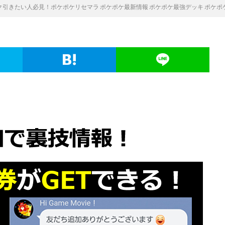
引きたい人必見！ポケポケリセマラ ポケポケ最新情報 ポケポケ最強デッキ ポケポ