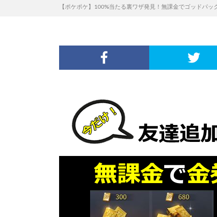
【ポケポケ】100%当たる裏ワザ発見！無課金でゴッドパック