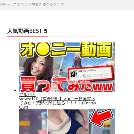
ケ新パック ポケポケ神引き ポケポケナス
人気動画BEST５