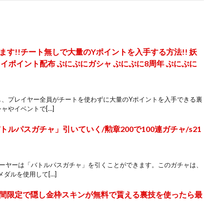
す!!チート無しで大量のYポイントを入手する方法!! 妖
イポイント配布 ぷにぷにガシャ ぷにぷに8周年 ぷにぷに
し、プレイヤー全員がチートを使わずに大量のYポイントを入手できる裏
ャやイベントで[…]
ルパスガチャ」引いていく/勲章200で100連ガチャ/s21
レーヤーは「バトルパスガチャ」を引くことができます。このガチャは、
ダルを使用して[…]
間限定で隠し金枠スキンが無料で貰える裏技を使ったら最