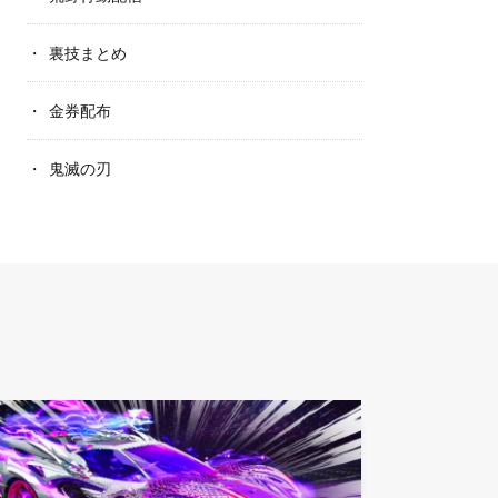
裏技まとめ
金券配布
鬼滅の刃