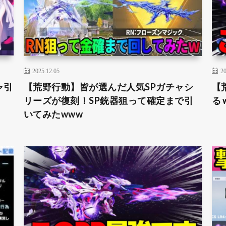
2025.12.05
20
ャ引
【荒野行動】皆が選んだ人気SPガチャシ
【
リーズが復刻！SP銃器狙って確定まで引
る
いてみたwww