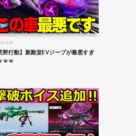
25.12.05
荒野行動】新殿堂EVジープが最悪すぎ
ｗｗｗ