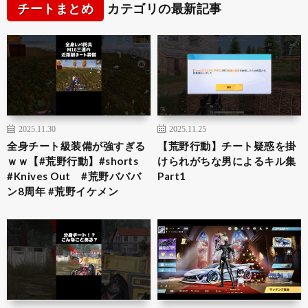
チートまとめ
カテゴリの最新記事
2025.11.30
2025.11.25
全身チート級装備が強すぎる
【荒野行動】チート疑惑を掛
ｗｗ【#荒野行動】#shorts
けられがちな男によるキル集
#Knives Out #荒野バババ
Part1
ン8周年 #荒野イケメン