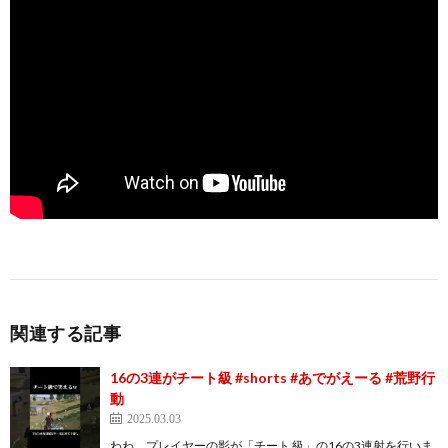
関連する記事
16の3連がチート級 #shorts #あでがえーる #荒野行
動
2025.03.03
わわ、プレイヤーの影が「チート 級」の16の3連射を行いま