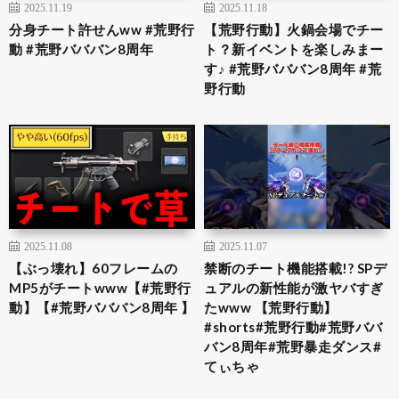
2025.11.19
2025.11.18
分身チート許せんww #荒野行
【荒野行動】火鍋会場でチー
動 #荒野バババン8周年
ト？新イベントを楽しみまー
す♪ #荒野バババン8周年 #荒
野行動
2025.11.08
2025.11.07
【ぶっ壊れ】60フレームの
禁断のチート機能搭載!? SPデ
MP5がチートwww【#荒野行
ュアルの新性能が激ヤバすぎ
動】【#荒野バババン8周年 】
たwww 【荒野行動】
#shorts#荒野行動#荒野ババ
バン8周年#荒野暴走ダンス#
てぃちゃ