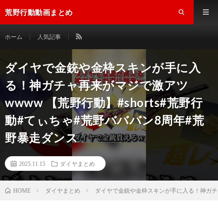
荒野行動動画まとめ
ホーム
人気記事
ダイヤで金銃や金枠スキンが手に入
る！神ガチャ再来がマジで激アツ
wwww 【荒野行動】#shorts#荒野行
動#てぃちゃ#荒野バババン8周年#荒
野暴走ダンス
2025.11.15
ダイヤまとめ
ダイヤまとめ
ダイヤで金銃や金枠スキンが手に入る！神ガチャ再
HOME