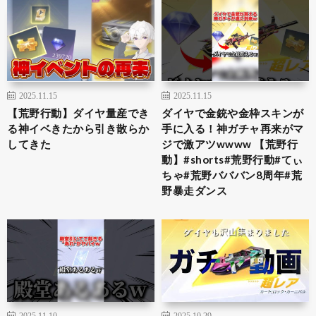
2025.11.15
2025.11.15
【荒野行動】ダイヤ量産でき
ダイヤで金銃や金枠スキンが
る神イベきたから引き散らか
手に入る！神ガチャ再来がマ
してきた
ジで激アツwwww 【荒野行
動】#shorts#荒野行動#てぃ
ちゃ#荒野バババン8周年#荒
野暴走ダンス
2025.11.10
2025.10.29