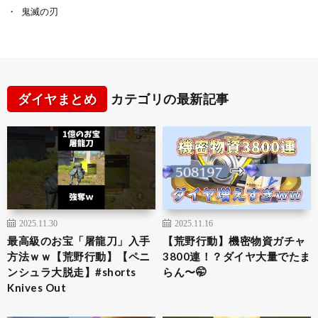
鬼滅の刃
ダイヤまとめ
カテゴリの最新記事
2025.11.30
2025.11.16
最高級のお宝「屠龍刀」入手
【荒野行動】機密物資ガチャ
方法ｗｗ【荒野行動】【ペニ
3800連！？ダイヤ大量でたま
ンシュラ大脱走】#shorts
らん〜🤭
Knives Out