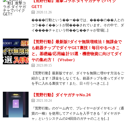
【荒野行動】進撃コラボ ダイヤガチャでバイク
GET‼️
2020.11.26
����行動という��ー��では、����の��人との
コラ��イ��ントが開���されています。その中で、ダ
イ����チャという特��な��チャが登場[…]
【荒野行動】最新版‼ダイヤ無限増殖法！無課金で
も銃器チップでダイヤGET裏技！毎日やるべきこ
と。基礎編/応用編 計15選・機密物資に向けてダイ
ヤの集め方！（Vtuber）
2023.09.15
【荒野行動】最新版ですが、ダイヤを無限に増やす方法をご
紹介します！課金をしなくても、銃器チップを使ってダイヤ
を手に入れる裏技です！また、日々行うべきこ[…]
【荒野行動】ダイヤガチャNo.24
2021.10.24
『荒野行動』のゲーム内で、プレイヤーがダイヤモンド（通
貨の一種）を使用してアイテムを入手できる「ダイヤガチ
ャ」というシステムの24回目のガチャのことを[…]