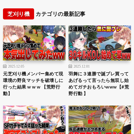
芝刈り機
カテゴリの最新記事
2025.12.05
2025.12.01
元芝刈り機メンバー集めて現
羽舞に３連勝で誕プレ買って
環境の野良マッチを破壊しに
あげるって言ったら無双し始
行った結果 w w w 【荒野行
めてガチおもろいwww【#荒
動】
野行動 】