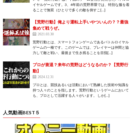
イヤルゲームです。3、4年前の荒野界隈では、特別な服を着
ることで無双（ひとりで多くの敵を倒すこ[…]
【荒野行動】俺より運転上手いやついんの？？最強
集めて戦うぜ。
2021.03.30
荒野行動とは、スマートフォンゲームであるバトルロイヤル
ゲームの一種です。このゲームでは、プレイヤーは仲間と協
力して敵と戦い、最後まで生き残ることを目指[…]
プロが衰退？来年の荒野はどうなるのか？【荒野行
動】
2024.12.31
プロとは、競技あるいは活動において熟練した技術や知識を
持つ人々のことを指します。荒野行動というゲームにおいて
も、プロとして活躍する人々がいます。 しか[…]
人気動画BEST５