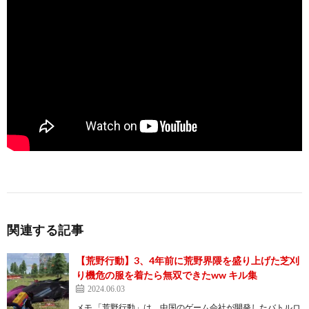
関連する記事
【荒野行動】3、4年前に荒野界隈を盛り上げた芝刈
り機危の服を着たら無双できたww キル集
2024.06.03
メモ 「荒野行動」は、中国のゲーム会社が開発したバトルロ