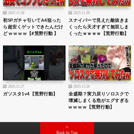
2025.11.30
2025.11.29
初SPガチャ引いてA4狙った
スナイパーで見えた敵抜きま
ら超安くゲットできたんだけ
くったら天才すぎて無双しま
ど w w w w【#荒野行動 】
くったｗｗｗｗ【荒野行動】
2025.11.27
2025.11.26
ガソスタ1v4【荒野行動】
全盛期？実力戻りソロスクで
壊滅しまくる危がエグすぎる
w w w w【荒野行動】
Back to Top