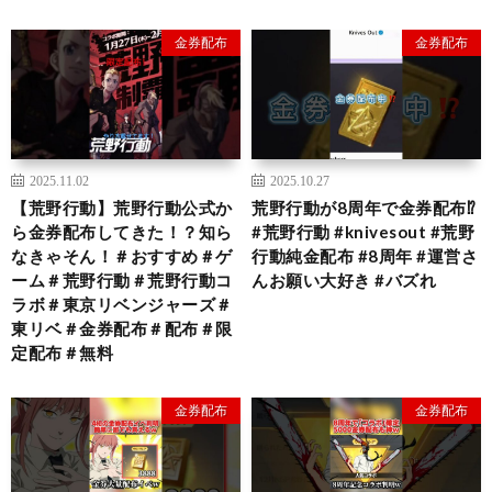
金券配布
金券配布
2025.11.02
2025.10.27
【荒野行動】荒野行動公式か
荒野行動が8周年で金券配布⁉️
ら金券配布してきた！？知ら
#荒野行動 #knivesout #荒野
なきゃそん！＃おすすめ＃ゲ
行動純金配布 #8周年 #運営さ
ーム＃荒野行動＃荒野行動コ
んお願い大好き #バズれ
ラボ＃東京リベンジャーズ＃
東リベ＃金券配布＃配布＃限
定配布＃無料
金券配布
金券配布