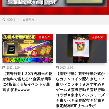
プデ最新情報攻略まとめ】
金券配布
HOME
金券配布
金券配布
2025.11.29
2025.11.06
【荒野行動】20万円相当の物
【荒野行動】荒野行動公式か
が無料で当たる!? 金券が簡単
らガチャコイン配布きた！？
に4桁貰える新イベントが最
東リべコラボ！＃おすすめ＃
高すぎるwwww
ゲーム＃荒野行動＃荒野行動
コラボ＃東京リベンジャーズ
＃東リべ＃金券配布＃配布＃
限定配布#東リべコラボ