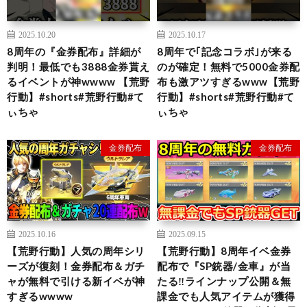
2025.10.20
2025.10.17
8周年の『金券配布』詳細が
8周年で｢記念コラボ｣が来る
判明！最低でも3888金券貰え
のが確定！無料で5000金券配
るイベントが神wwww 【荒野
布も激アツすぎるwww【荒野
行動】#shorts#荒野行動#て
行動】#shorts#荒野行動#て
ぃちゃ
ぃちゃ
金券配布
金券配布
2025.10.16
2025.09.15
【荒野行動】人気の周年シリ
【荒野行動】8周年イベ金券
ーズが復刻！金券配布＆ガチ
配布で『SP銃器/金車』が当
ャが無料で引ける新イベが神
たる‼ラインナップ公開＆無
すぎるwwww
課金でも人気アイテムが獲得