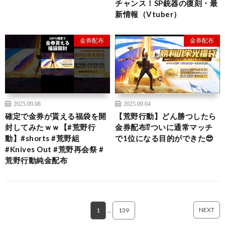
チャンス！SP銃器の復刻・最
新情報（Vtuber）
金券配布
金券配布
2025.09.08
2025.09.04
確定で金券が貰える福袋を開
【荒野行動】どん勝つしたら
封してみたｗｗ【#荒野行
金券配布⁉︎ついに通常マッチ
動】#shorts #荒野組
で1位になる目的ができた😎
#Knives Out #荒野再会祭 #
荒野行動純金配布
NEXT
1
…
139