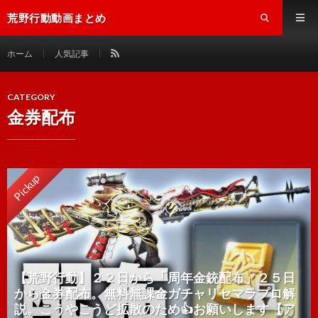
荒野行動動画まとめ
ホーム
人気記事
CATEGORY
金券配布
Pickup
【荒野行動】２２日から「周年金銃配布」２５日
から金券配布。無料無課金ガチャリセマラプロ解
説。こうやこうど拡散のため👍お願いします【ア