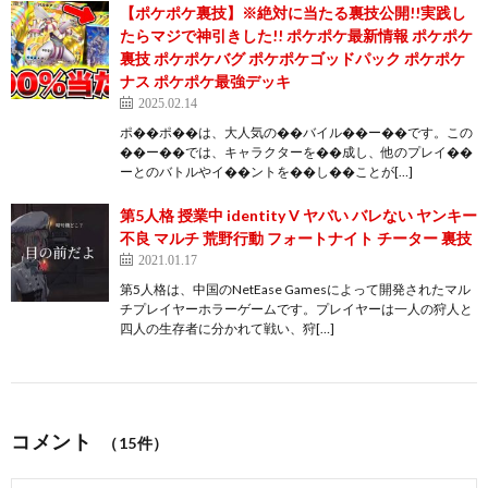
【ポケポケ裏技】※絶対に当たる裏技公開!!実践し
たらマジで神引きした!! ポケポケ最新情報 ポケポケ
裏技 ポケポケバグ ポケポケゴッドパック ポケポケ
ナス ポケポケ最強デッキ
2025.02.14
ポ��ポ��は、大人気の��バイル��ー��です。この
��ー��では、キャラクターを��成し、他のプレイ��
ーとのバトルやイ��ントを��し��ことが[…]
第5人格 授業中 identity V ヤバい バレない ヤンキー
不良 マルチ 荒野行動 フォートナイト チーター 裏技
2021.01.17
第5人格は、中国のNetEase Gamesによって開発されたマル
チプレイヤーホラーゲームです。プレイヤーは一人の狩人と
四人の生存者に分かれて戦い、狩[…]
コメント
（15件）