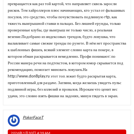
превращается как раз той картой, что направляет сквозь заросли
рисков. Тем хайроллеров плюс начинающих, кто устал от фальшивых
посулов, это средство, чтобы почувствовать подлинную rtp, как
тяжесть выигрышной ставки в пальцах. Без лишней ерунды, только
проверенные клубы, где выигрыш не только число, а реальная
везение.Подобрано из яндексовых трендов, будто ловушка, что
вылавливает самые свежие тренды по рунете. В нём нет пространства
к шаблонных фишек, всякий элемент словно карта на покере, в
котором обман раскрывается немедленно. Профи понимают: по
России манера речи на подтекстом, в котором юмор скрывается под
рекомендацию, помогает миновать ловушек.На
http://www.don8play.ru
этот топ лежит будто раскрытая карта,
приготовленный для раздаче. Загляни, когда желаешь увидеть пульс
подлинной игры, без иллюзий и провалов. Игрокам что ценит вес
удачи, это словно взять фишки на ладонях, минуя глядеть в экран.
PokerFaceT
2026年1月30日 4:39 AM