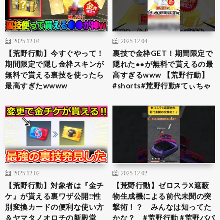
2025.12.04
2025.12.04
【荒野行動】今すぐやって！
裏技で金枠GET！期間限定で
期間限定で隠し金枠スキンが
隠れた●●が無料で貰えるの最
無料で貰える裏技を使ったら
高すぎるwww 【荒野行動】
最高すぎたwwww
#shorts#荒野行動#てぃちゃ
2025.12.02
2025.12.02
【荒野行動】対象者は『金チ
【荒野行動】ゼロスラX遮蔽
ケ』が貰える裏ワザ公開‼性
物生成機による前代未聞の突
別変換カードの便利な使い方
撃術！？ みんなは知ってた
＆ヤマタノオロチの新殿堂
かな？ #荒野行動 #荒野ババ