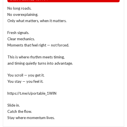
No long roads.
No overexplaining.
Only what matters, when it matters.
Fresh signals.
Clear mechanics.
Moments that feel right — not forced.
This is where rhythm meets timing,
and timing quietly turns into advantage.
You scroll — you get it.
You stay — you feel it.
https://t.me/s/portable_1WIN
Slide in.
Catch the flow.
Stay where momentum lives.