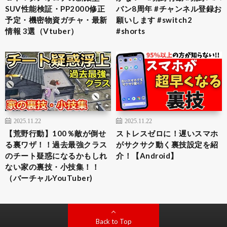
SUV性能検証・PP2000修正
バン8周年 #チャンネル登録お
予定・機密物資ガチャ・最新
願いします #switch2
情報 3選（Vtuber）
#shorts
2025.11.22
2025.11.22
【荒野行動】100％敵が倒せ
ストレスゼロに！遅いスマホ
る裏ワザ！！過去最強クラス
がサクサク動く裏技設定を紹
のチート疑惑になるかもしれ
介！【Android】
ない家の裏技・小技集！！
（バーチャルYouTuber)
Back to Top