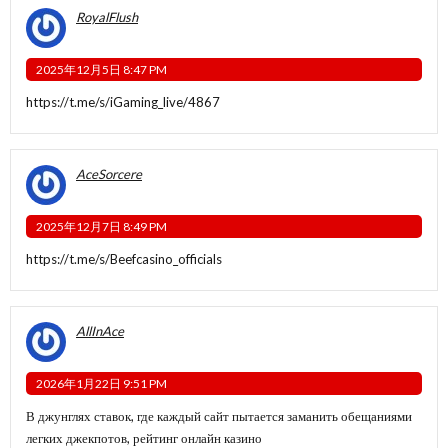
RoyalFlush
2025年12月5日 8:47 PM
https://t.me/s/iGaming_live/4867
AceSorcere
2025年12月7日 8:49 PM
https://t.me/s/Beefcasino_officials
AllInAce
2026年1月22日 9:51 PM
В джунглях ставок, где каждый сайт пытается заманить обещаниями
легких джекпотов, рейтинг онлайн казино