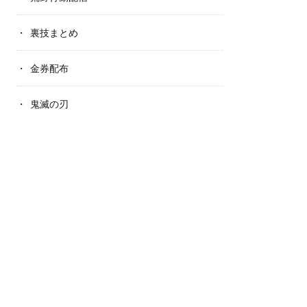
裏技まとめ
金券配布
鬼滅の刃