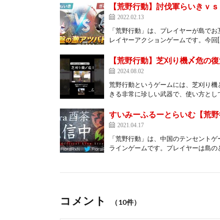
【荒野行動】討伐軍らいきｖｓき
2022.02.13
「荒野行動」は、プレイヤーが島で
レイヤーアクションゲームです。今回[
【荒野行動】芝刈り機〆危の復活キル
2024.08.02
荒野行動というゲームには、芝刈り機
きる非常に珍しい武器で、使い方として
すいみーふるーとらいむ【荒野
2021.04.17
「荒野行動」は、中国のテンセントゲ
ラインゲームです。プレイヤーは島のど
コメント
（10件）