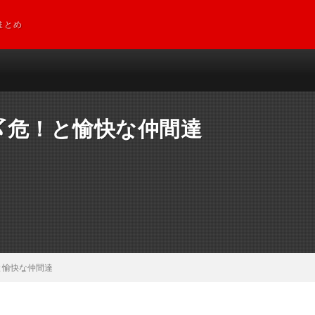
まとめ
〆危！と愉快な仲間達
と愉快な仲間達