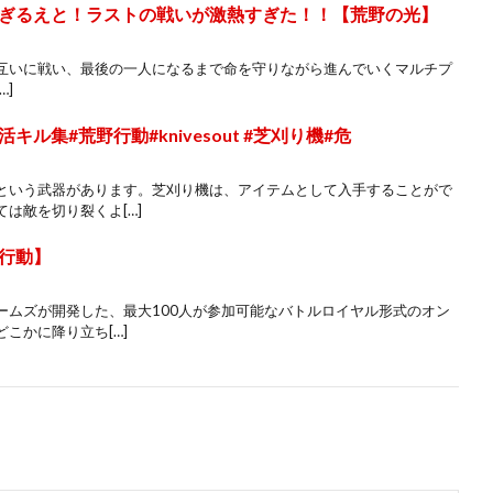
゙るえと！ラストの戦いが激熱すぎた！！【荒野の光】
お互いに戦い、最後の一人になるまで命を守りながら進んでいくマルチプ
…]
集#荒野行動#knivesout #芝刈り機#危
という武器があります。芝刈り機は、アイテムとして入手することがで
は敵を切り裂くよ[…]
行動】
ームズが開発した、最大100人が参加可能なバトルロイヤル形式のオン
こかに降り立ち[…]