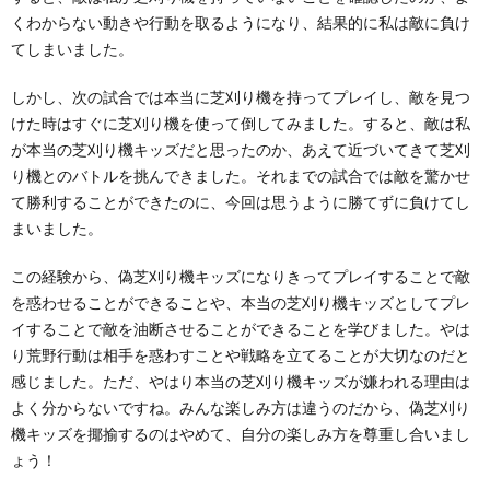
くわからない動きや行動を取るようになり、結果的に私は敵に負け
てしまいました。
しかし、次の試合では本当に芝刈り機を持ってプレイし、敵を見つ
けた時はすぐに芝刈り機を使って倒してみました。すると、敵は私
が本当の芝刈り機キッズだと思ったのか、あえて近づいてきて芝刈
り機とのバトルを挑んできました。それまでの試合では敵を驚かせ
て勝利することができたのに、今回は思うように勝てずに負けてし
まいました。
この経験から、偽芝刈り機キッズになりきってプレイすることで敵
を惑わせることができることや、本当の芝刈り機キッズとしてプレ
イすることで敵を油断させることができることを学びました。やは
り荒野行動は相手を惑わすことや戦略を立てることが大切なのだと
感じました。ただ、やはり本当の芝刈り機キッズが嫌われる理由は
よく分からないですね。みんな楽しみ方は違うのだから、偽芝刈り
機キッズを揶揄するのはやめて、自分の楽しみ方を尊重し合いまし
ょう！