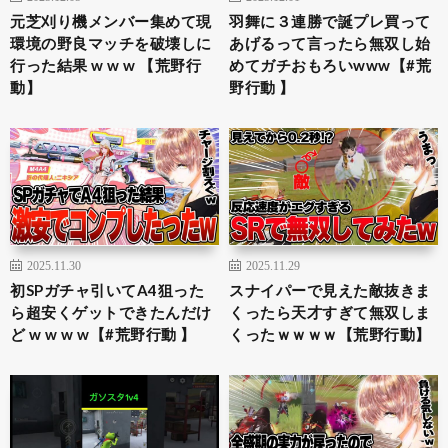
元芝刈り機メンバー集めて現
羽舞に３連勝で誕プレ買って
環境の野良マッチを破壊しに
あげるって言ったら無双し始
行った結果 w w w 【荒野行
めてガチおもろいwww【#荒
動】
野行動 】
2025.11.30
2025.11.29
初SPガチャ引いてA4狙った
スナイパーで見えた敵抜きま
ら超安くゲットできたんだけ
くったら天才すぎて無双しま
ど w w w w【#荒野行動 】
くったｗｗｗｗ【荒野行動】