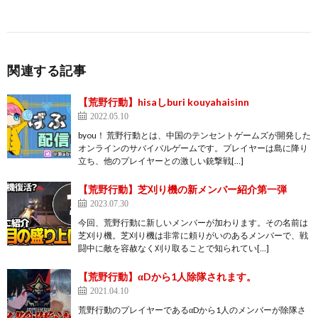
関連する記事
【荒野行動】hisaしburi kouyahaisinn
2022.05.10
byou！ 荒野行動とは、中国のテンセントゲームズが開発した
オンラインのサバイバルゲームです。プレイヤーは島に降り
立ち、他のプレイヤーとの激しい銃撃戦[…]
【荒野行動】芝刈り機の新メンバー紹介第一弾
2023.07.30
今回、荒野行動に新しいメンバーが加わります。その名前は
芝刈り機。芝刈り機は非常に頼りがいのあるメンバーで、戦
闘中に敵を容赦なく刈り取ることで知られてい[…]
【荒野行動】αDから1人除隊されます。
2021.04.10
荒野行動のプレイヤーであるαDから1人のメンバーが除隊さ