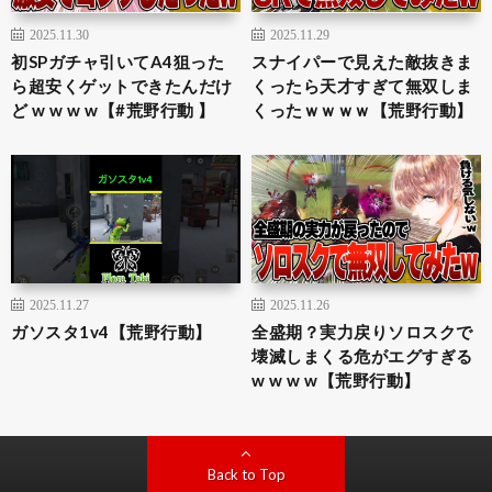
2025.11.30
2025.11.29
初SPガチャ引いてA4狙った
スナイパーで見えた敵抜きま
ら超安くゲットできたんだけ
くったら天才すぎて無双しま
ど w w w w【#荒野行動 】
くったｗｗｗｗ【荒野行動】
2025.11.27
2025.11.26
ガソスタ1v4【荒野行動】
全盛期？実力戻りソロスクで
壊滅しまくる危がエグすぎる
w w w w【荒野行動】
Back to Top