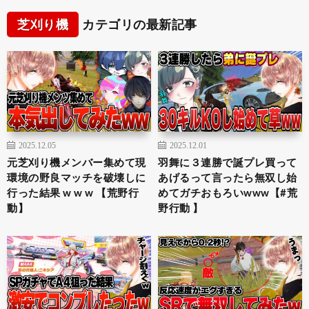
芝刈り機
カテゴリの最新記事
2025.12.05
2025.12.01
元芝刈り機メンバー集めて現
羽舞に３連勝で誕プレ買って
環境の野良マッチを破壊しに
あげるって言ったら無双し始
行った結果 w w w 【荒野行
めてガチおもろいwww【#荒
動】
野行動 】