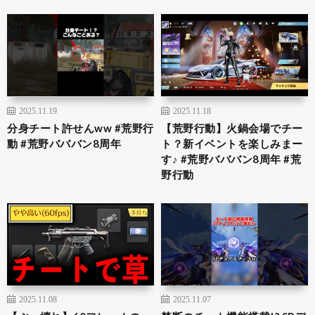
2025.11.19
2025.11.18
分身チート許せんww #荒野行
【荒野行動】火鍋会場でチー
動 #荒野バババン8周年
ト？新イベントを楽しみまー
す♪ #荒野バババン8周年 #荒
野行動
2025.11.08
2025.11.07