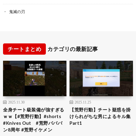
鬼滅の刃
チートまとめ
カテゴリの最新記事
2025.11.30
2025.11.25
全身チート級装備が強すぎる
【荒野行動】チート疑惑を掛
ｗｗ【#荒野行動】#shorts
けられがちな男によるキル集
#Knives Out #荒野バババ
Part1
ン8周年 #荒野イケメン