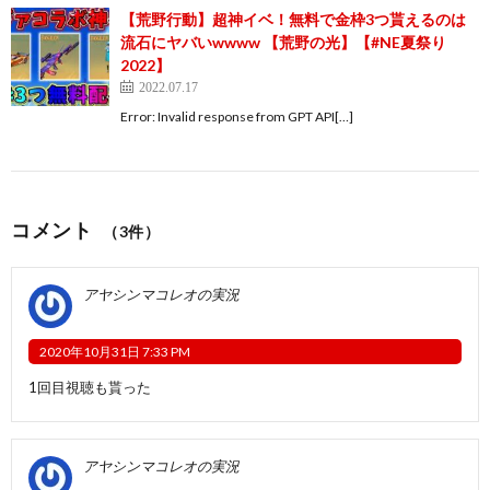
【荒野行動】超神イベ！無料で金枠3つ貰えるのは
流石にヤバいwwww 【荒野の光】【#NE夏祭り
2022】
2022.07.17
Error: Invalid response from GPT API[…]
コメント
（3件）
アヤシンマコレオの実況
2020年10月31日 7:33 PM
1回目視聴も貰った
アヤシンマコレオの実況