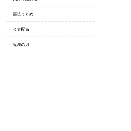
裏技まとめ
金券配布
鬼滅の刃