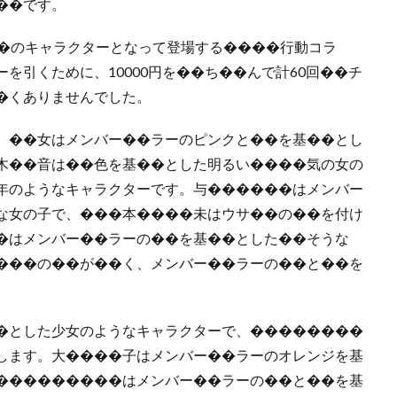
��です。
��のキャラクターとなって登場する����行動コラ
を引くために、10000円を��ち��んで計60回��チ
�くありませんでした。
。��女はメンバー��ラーのピンクと��を基��とし
木��音は��色を基��とした明るい����気の女の
年のようなキャラクターです。与������はメンバー
な女の子で、���本����未はウサ��の��を付け
�はメンバー��ラーの��を基��とした��そうな
���の��が��く、メンバー��ラーの��と��を
。
�とした少女のようなキャラクターで、��������
します。大����子はメンバー��ラーのオレンジを基
���������はメンバー��ラーの��と��を基