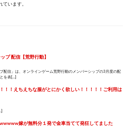
れています。
ーシップ 配信【荒野行動】
シップ配信」は、オンラインゲーム荒野行動のメンバーシップの3月度の配
とを表[…]
！！！えちえちな服がとにかく欲しい！！！！！ご利用は
…]
wwwww嫁が無料分１発で金車当てて発狂してました