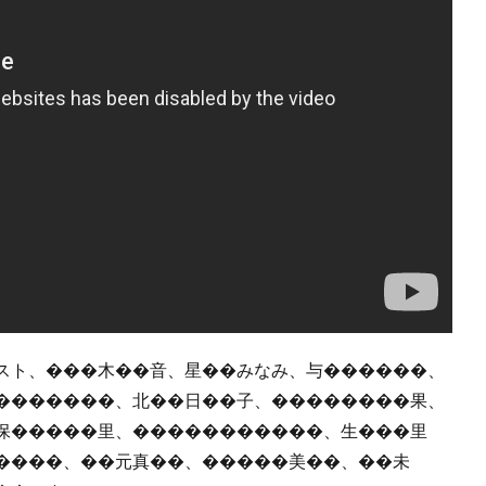
スト、���木��音、星��みなみ、与������、
�������、北��日��子、��������果、
保�����里、�����������、生���里
����、��元真��、�����美��、��未