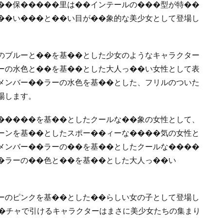
��保�����里は��インテールの���型が特��
��い���と��い目が��象的な美少女として登場し
のブルーと��を基��とした少女のようなキャラクター
ーの水色と��を基��とした大人っ��い女性として表
メンバー��ラーの水色を基��とした、フリルのついた
場します。
�����を基��としたクールな��象の女性として、
ーンを基��としたスポー��ィーな����気の女性と
メンバー��ラーの��を基��としたクールな����
�ラーの��色と��を基��とした大人っ��い
ーのピンクを基��とした��らしい女の子として登場し
��チャで引けるキャラクターはまさに美少女たちの集まり