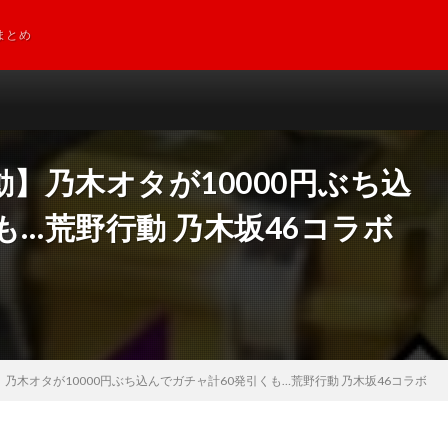
まとめ
動】乃木オタが10000円ぶち込
も…荒野行動 乃木坂46コラボ
乃木オタが10000円ぶち込んでガチャ計60発引くも…荒野行動 乃木坂46コラボ