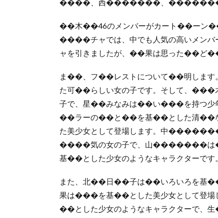
����、西�������、������
��木��46のメンバーがカート��ーン
����チャでは、中でも人気の高いメンバー
ャを引きましたが、��果は思った��ど�
ま��、フ��レストについて��明します
た可��らしい女の子です。そして、���
子で、星��みなみは��い���を持つ少
��ラーの��と��を基��とした清��
た美少女として登場します。中������
����気の女の子で、山�������は
基��とした少女のようなキャラクターです
また、北��日��子は��いろいろを基�
果は���を基��とした美少女として登場
��とした少女のようなキャラクターで、生