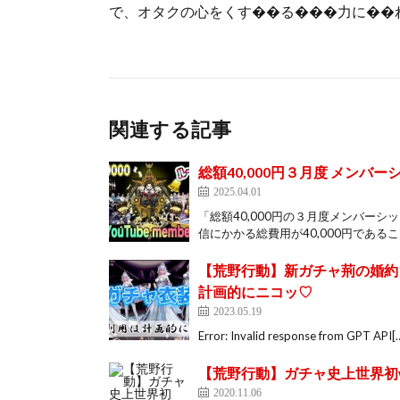
で、オタクの心をくす��る���力に��
関連する記事
総額40,000円３月度 メンバ
2025.04.01
「総額40,000円の３月度メンバー
信にかかる総費用が40,000円であるこ
【荒野行動】新ガチャ荊の婚約
計画的にニコッ♡
2023.05.19
Error: Invalid response from GPT API[
【荒野行動】ガチャ史上世界初
2020.11.06