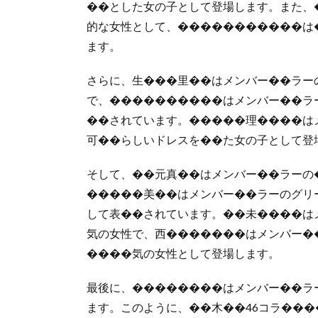
��とした女の子として登場します。また、
的な女性として、�����������は
ます。
さらに、生���里��はメンバー��ラー
で、����������はメンバー��ラ
��されています。�����理����は
可��らしいドレスを��た女の子として登
そして、��元真��はメンバー��ラーの
�����美��はメンバー��ラーのグリ
して表��されています。��未����は
気の女性で、西�������はメンバー�
����気の女性として登場します。
最後に、��������はメンバー��ラ
ます。このように、��木��46コラ��