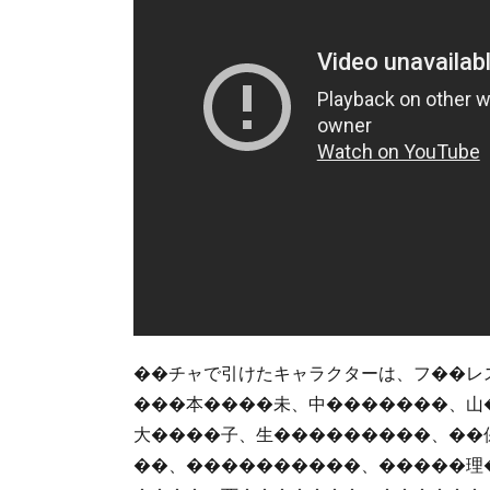
��チャで引けたキャラクターは、フ��レ
���本����未、中�������、山
大����子、生���������、��
��、����������、�����理