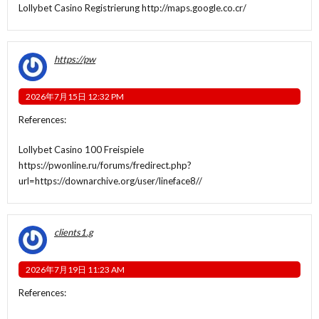
Lollybet Casino Registrierung
http://maps.google.co.cr/
https://pw
2026年7月15日 12:32 PM
References:
Lollybet Casino 100 Freispiele
https://pwonline.ru/forums/fredirect.php?
url=https://downarchive.org/user/lineface8//
clients1.g
2026年7月19日 11:23 AM
References: